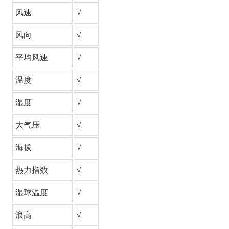
风速
√
风向
√
平均风速
√
温度
√
湿度
√
大气压
√
海拔
√
热力指数
√
湿球温度
√
浪高
√