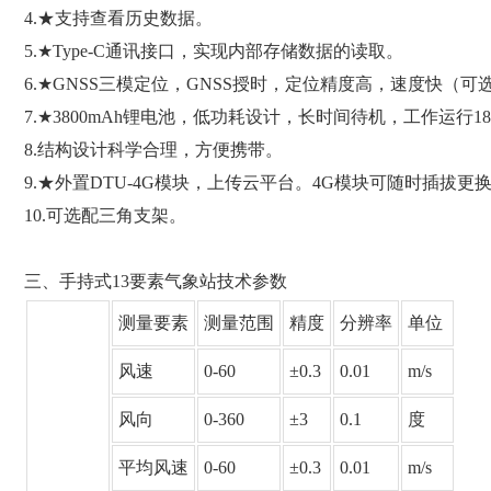
4.★支持查看历史数据。
5.★Type-C通讯接口，实现内部存储数据的读取。
6.★GNSS三模定位，GNSS授时，定位精度高，速度快（可
7.★3800mAh锂电池，低功耗设计，长时间待机，工作运行1
8.结构设计科学合理，方便携带。
9.★外置DTU-4G模块，上传云平台。4G模块可随时插拔更
10.可选配三角支架。
三、手持式13要素气象站技术参数
测量要素
测量范围
精度
分辨率
单位
风速
0-60
±0.3
0.01
m/s
风向
0-360
±3
0.1
度
平均风速
0-60
±0.3
0.01
m/s