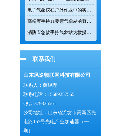
电子气象仪在户外作业中的实时数据监测价值
高精度手持11要素气象站的野外数据采集能力解析
消防应急款手持气象站为救援现场提供精准环境数据
联系我们
山东风途物联网科技有限公司
联系人：薛经理
联系电话：15689257565
QQ:1379335561
公司地址：山东省潍坊市高新区光
电路155号光电产业加速器（一
期）