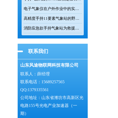
电子气象仪在户外作业中的实时数据监测价值
高精度手持11要素气象站的野外数据采集能力解析
消防应急款手持气象站为救援现场提供精准环境数据
联系我们
山东风途物联网科技有限公司
联系人：薛经理
联系电话：15689257565
QQ:1379335561
公司地址：山东省潍坊市高新区光
电路155号光电产业加速器（一
期）