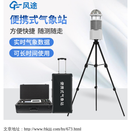
文章地址：
http://www.ftkjjj.com/hy/673.html