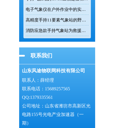
电子气象仪在户外作业中的实时数据监测价值
高精度手持11要素气象站的野外数据采集能力解析
消防应急款手持气象站为救援现场提供精准环境数据
联系我们
山东风途物联网科技有限公司
联系人：薛经理
联系电话：15689257565
QQ:1379335561
公司地址：山东省潍坊市高新区光
电路155号光电产业加速器（一
期）