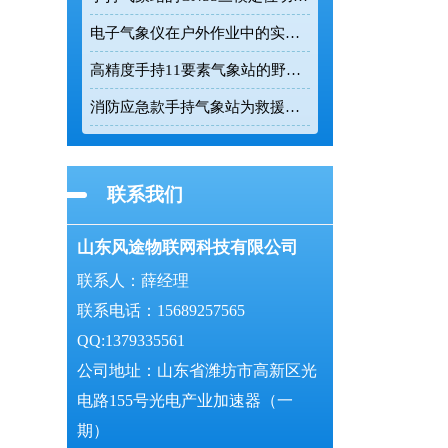
电子气象仪在户外作业中的实时数据监测价值
高精度手持11要素气象站的野外数据采集能力解析
消防应急款手持气象站为救援现场提供精准环境数据
联系我们
山东风途物联网科技有限公司
联系人：薛经理
联系电话：15689257565
QQ:1379335561
公司地址：山东省潍坊市高新区光
电路155号光电产业加速器（一
期）