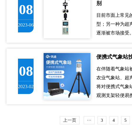
别
08
目前市面上常见
型；另一种为超
2023-06
逐渐被市场接受
便携式气象站
08
在伴随着气象站
农业气象站、超
将对便携式气象
2023-02
观测支架轻便易
上一页
···
3
4
5