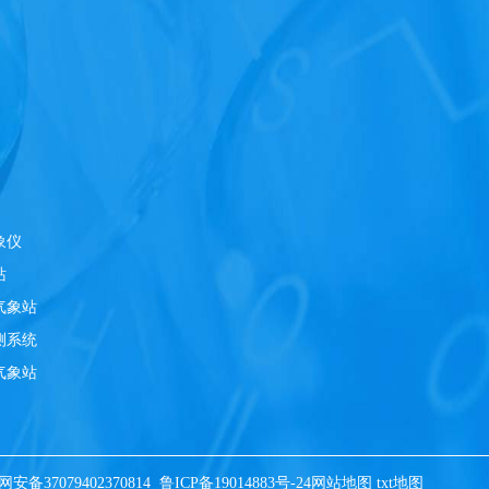
象仪
站
气象站
测系统
气象站
安备37079402370814
鲁ICP备19014883号-24
网站地图
txt地图