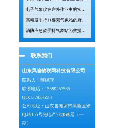
电子气象仪在户外作业中的实时数据监测价值
高精度手持11要素气象站的野外数据采集能力解析
消防应急款手持气象站为救援现场提供精准环境数据
联系我们
山东风途物联网科技有限公司
联系人：薛经理
联系电话：15689257565
QQ:1379335561
公司地址：山东省潍坊市高新区光
电路155号光电产业加速器（一
期）